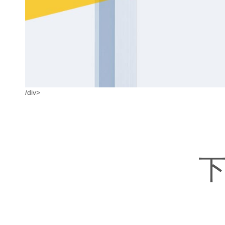
/div>
下